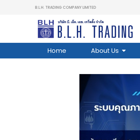
B.L.H. TRADING COMPANY LIMITED
Home
About Us